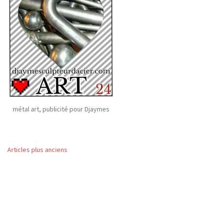
métal art, publicité pour Djaymes
Navigation
Articles plus anciens
des
articles