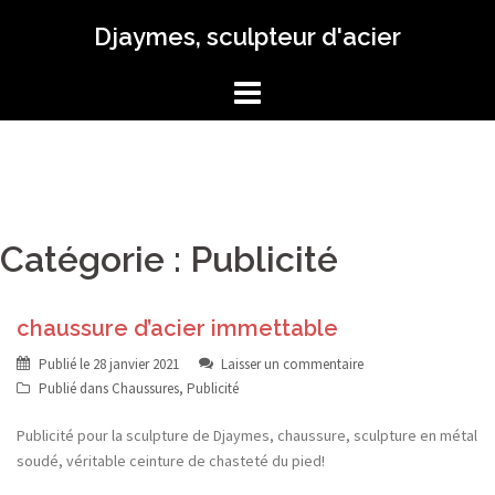
Aller
Djaymes, sculpteur d'acier
au
contenu
Catégorie :
Publicité
chaussure d’acier immettable
Publié le
28 janvier 2021
Laisser un commentaire
Publié dans
Chaussures
,
Publicité
Publicité pour la sculpture de Djaymes, chaussure, sculpture en métal
soudé, véritable ceinture de chasteté du pied!